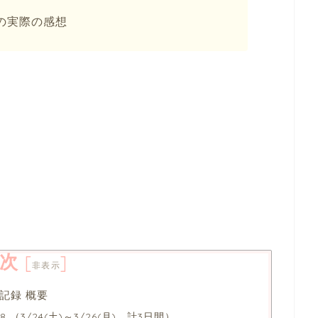
の実際の感想
次
[
]
非表示
記録 概要
8 （3/24(土)～3/26(月) 計3日間）