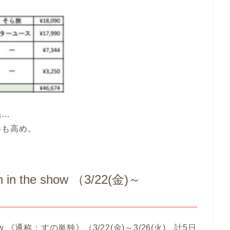
ね…
券も高め。
 in the show （3/22(金)～
he show 《通称：すの単独》（3/22(金)～3/26(火) 計5日