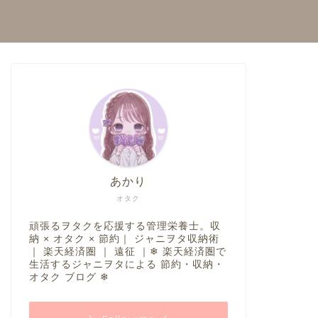
あかり
オタク
頑張るヲタクを応援する管理栄養士。収
納 × オタク × 節約｜ ジャニヲタ収納術
｜ 楽天経済圏 ｜ 遠征 ｜❄︎ 楽天経済圏で
生活するジャニヲタによる 節約・収納・
オタク ブログ ❄︎