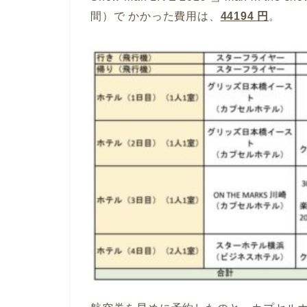
間）で かかった費用は、
44194 円
。