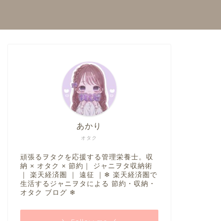
あかり
オタク
頑張るヲタクを応援する管理栄養士。収
納 × オタク × 節約｜ ジャニヲタ収納術
｜ 楽天経済圏 ｜ 遠征 ｜❄︎ 楽天経済圏で
生活するジャニヲタによる 節約・収納・
オタク ブログ ❄︎