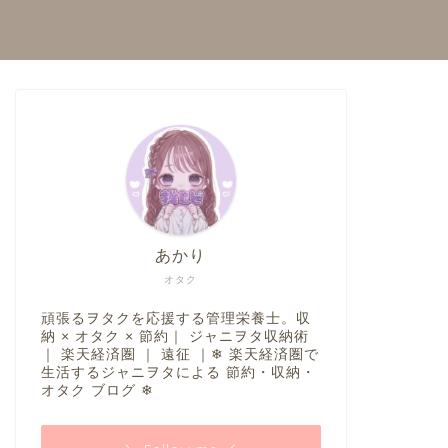
あかり
オタク
頑張るヲタクを応援する管理栄養士。収
納 × オタク × 節約｜ ジャニヲタ収納術
｜ 楽天経済圏 ｜ 遠征 ｜❄︎ 楽天経済圏で
生活するジャニヲタによる 節約・収納・
オタク ブログ ❄︎