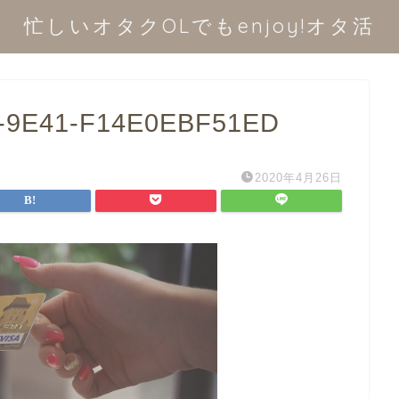
忙しいオタクOLでもenjoy!オタ活
-9E41-F14E0EBF51ED
2020年4月26日