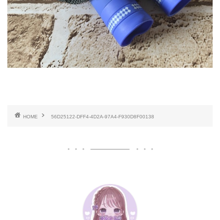
HOME
56D25122-DFF4-4D2A-97A4-F930D8F00138