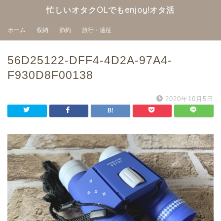
忙しいオタクOLでもenjoy!オタ活
ホーム
収納
節約
旅行・遠征
56D25122-DFF4-4D2A-97A4-
F930D8F00138
2020年10月5日