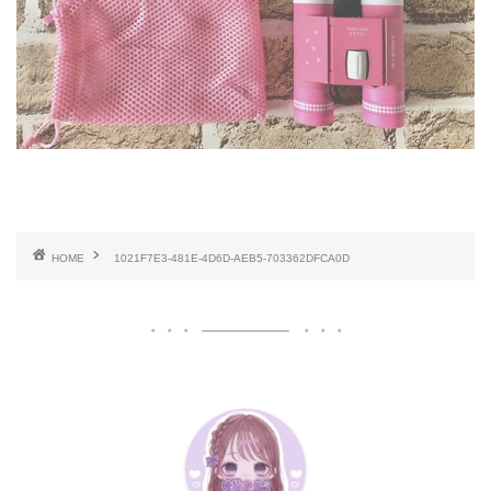
HOME
1021F7E3-481E-4D6D-AEB5-703362DFCA0D