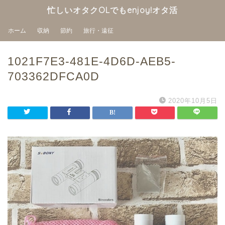
忙しいオタクOLでもenjoy!オタ活
ホーム
収納
節約
旅行・遠征
1021F7E3-481E-4D6D-AEB5-
703362DFCA0D
2020年10月5日