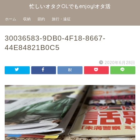
忙しいオタクOLでもenjoy!オタ活
ホーム
収納
節約
旅行・遠征
30036583-9DB0-4F18-8667-
44E84821B0C5
2020年6月28日