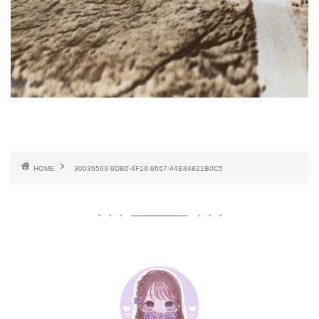
HOME
30036583-9DB0-4F18-8667-44E84821B0C5