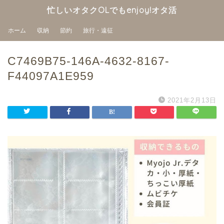
忙しいオタクOLでもenjoy!オタ活
ホーム
収納
節約
旅行・遠征
C7469B75-146A-4632-8167-
F44097A1E959
2021年2月13日