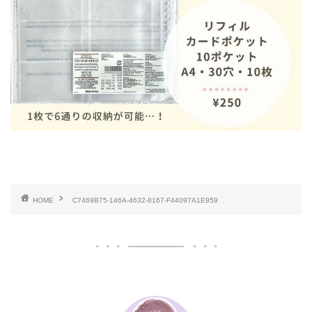
HOME
C7469B75-146A-4632-8167-F44097A1E959