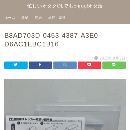
忙しいオタクOLでもenjoy!オタ活
ホーム
収納
節約
旅行・遠征
B8AD703D-0453-4387-A3E0-
D6AC1EBC1B16
2020年9月2日